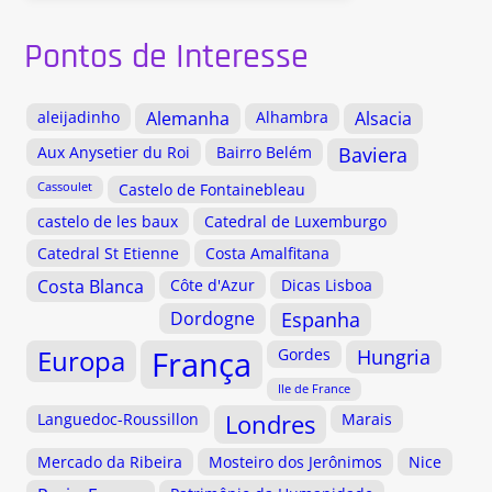
Pontos de Interesse
aleijadinho
Alemanha
Alhambra
Alsacia
Aux Anysetier du Roi
Bairro Belém
Baviera
Cassoulet
Castelo de Fontainebleau
castelo de les baux
Catedral de Luxemburgo
Catedral St Etienne
Costa Amalfitana
Costa Blanca
Côte d'Azur
Dicas Lisboa
Dordogne
Espanha
Europa
França
Gordes
Hungria
Ile de France
Languedoc-Roussillon
Londres
Marais
Mercado da Ribeira
Mosteiro dos Jerônimos
Nice