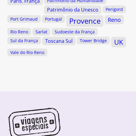
Paris. França
Patrimônio da Humanidade
Patrimônio da Unesco
Perigord
Provence
Port Grimaud
Portugal
Reno
Rio Reno
Sarlat
Sudoeste da França
Sul da França
Toscana Sul
Tower Bridge
UK
Vale do Rio Reno