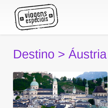
Destino >
Áustria