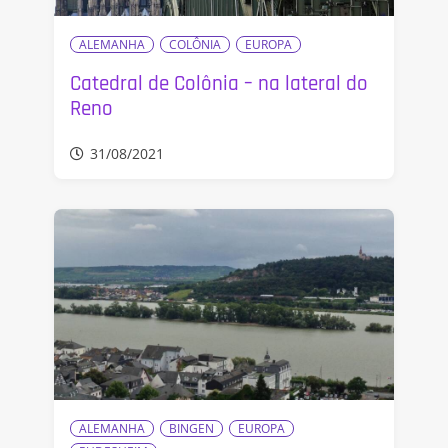
ALEMANHA
COLÔNIA
EUROPA
Catedral de Colônia – na lateral do
Reno
31/08/2021
ALEMANHA
BINGEN
EUROPA