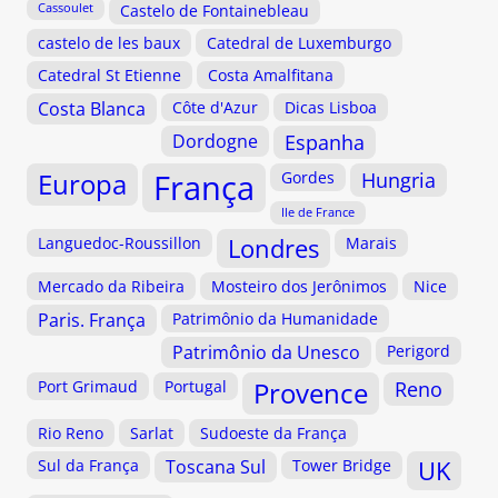
Cassoulet
Castelo de Fontainebleau
castelo de les baux
Catedral de Luxemburgo
Catedral St Etienne
Costa Amalfitana
Costa Blanca
Côte d'Azur
Dicas Lisboa
Dordogne
Espanha
Europa
França
Gordes
Hungria
Ile de France
Languedoc-Roussillon
Londres
Marais
Mercado da Ribeira
Mosteiro dos Jerônimos
Nice
Paris. França
Patrimônio da Humanidade
Patrimônio da Unesco
Perigord
Provence
Port Grimaud
Portugal
Reno
Rio Reno
Sarlat
Sudoeste da França
Sul da França
Toscana Sul
Tower Bridge
UK