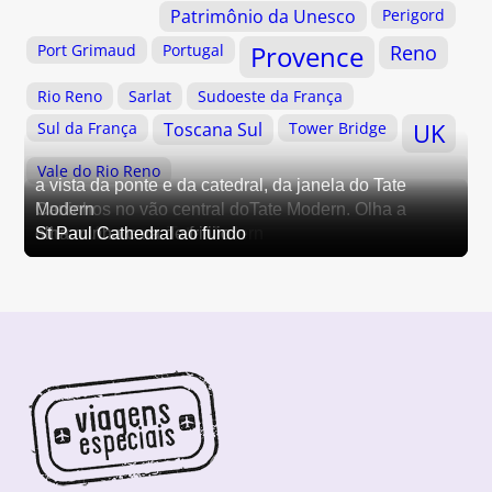
Patrimônio da Unesco
Perigord
Provence
Port Grimaud
Portugal
Reno
Rio Reno
Sarlat
Sudoeste da França
Sul da França
Toscana Sul
Tower Bridge
UK
Vale do Rio Reno
a vista da ponte e da catedral, da janela do Tate
Carlinhos no vão central doTate Modern. Olha a
Modern
Pat em frente ao Tate Modern
altura….
olha minha cara de friiiiio
St Paul Cathedral ao fundo