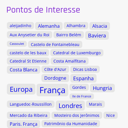
Pontos de Interesse
aleijadinho
Alemanha
Alhambra
Alsacia
Aux Anysetier du Roi
Bairro Belém
Baviera
Cassoulet
Castelo de Fontainebleau
castelo de les baux
Catedral de Luxemburgo
Catedral St Etienne
Costa Amalfitana
Costa Blanca
Côte d'Azur
Dicas Lisboa
Dordogne
Espanha
Europa
França
Gordes
Hungria
Ile de France
Languedoc-Roussillon
Londres
Marais
Mercado da Ribeira
Mosteiro dos Jerônimos
Nice
Paris. França
Patrimônio da Humanidade