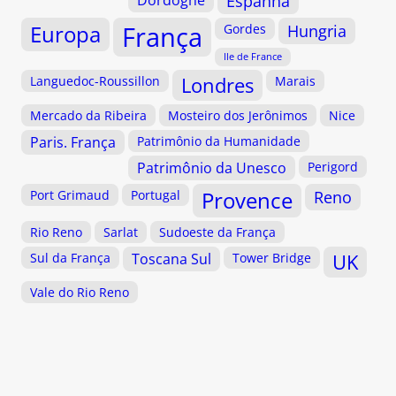
Espanha
Europa
França
Gordes
Hungria
Ile de France
Languedoc-Roussillon
Londres
Marais
Mercado da Ribeira
Mosteiro dos Jerônimos
Nice
Paris. França
Patrimônio da Humanidade
Patrimônio da Unesco
Perigord
Provence
Port Grimaud
Portugal
Reno
Rio Reno
Sarlat
Sudoeste da França
Sul da França
Toscana Sul
Tower Bridge
UK
Vale do Rio Reno