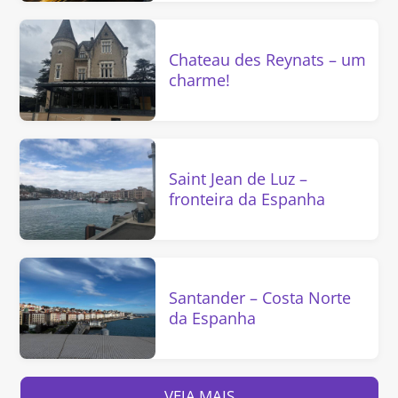
Chateau des Reynats – um
charme!
Saint Jean de Luz –
fronteira da Espanha
Santander – Costa Norte
da Espanha
VEJA MAIS