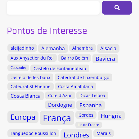
Pontos de Interesse
aleijadinho
Alemanha
Alhambra
Alsacia
Aux Anysetier du Roi
Bairro Belém
Baviera
Cassoulet
Castelo de Fontainebleau
castelo de les baux
Catedral de Luxemburgo
Catedral St Etienne
Costa Amalfitana
Costa Blanca
Côte d'Azur
Dicas Lisboa
Dordogne
Espanha
Europa
França
Gordes
Hungria
Ile de France
Languedoc-Roussillon
Londres
Marais