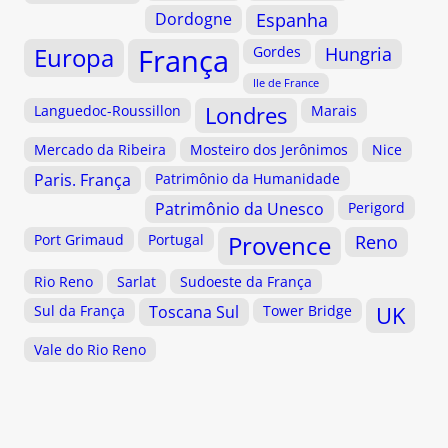
Dordogne
Espanha
Europa
França
Gordes
Hungria
Ile de France
Languedoc-Roussillon
Londres
Marais
Mercado da Ribeira
Mosteiro dos Jerônimos
Nice
Paris. França
Patrimônio da Humanidade
Patrimônio da Unesco
Perigord
Provence
Port Grimaud
Portugal
Reno
Rio Reno
Sarlat
Sudoeste da França
Sul da França
Toscana Sul
Tower Bridge
UK
Vale do Rio Reno