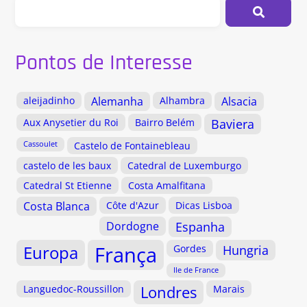
Pontos de Interesse
aleijadinho
Alemanha
Alhambra
Alsacia
Aux Anysetier du Roi
Bairro Belém
Baviera
Cassoulet
Castelo de Fontainebleau
castelo de les baux
Catedral de Luxemburgo
Catedral St Etienne
Costa Amalfitana
Costa Blanca
Côte d'Azur
Dicas Lisboa
Dordogne
Espanha
Europa
França
Gordes
Hungria
Ile de France
Languedoc-Roussillon
Londres
Marais